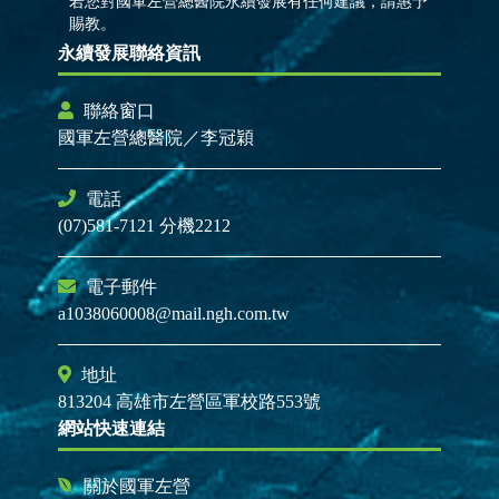
若您對國軍左營總醫院永續發展有任何建議，請惠予
賜教。
永續發展聯絡資訊
聯絡窗口
國軍左營總醫院／李冠穎
電話
(07)581-7121 分機2212
電子郵件
a1038060008@mail.ngh.com.tw
地址
813204 高雄市左營區軍校路553號
網站快速連結
關於國軍左營