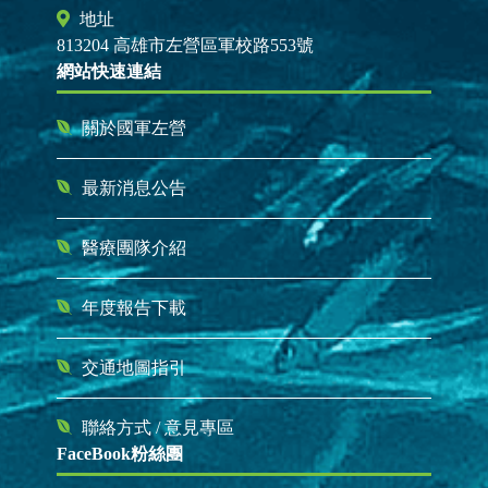
地址
813204 高雄市左營區軍校路553號
網站快速連結
關於國軍左營
最新消息公告
醫療團隊介紹
年度報告下載
交通地圖指引
聯絡方式
/
意見專區
FaceBook粉絲團