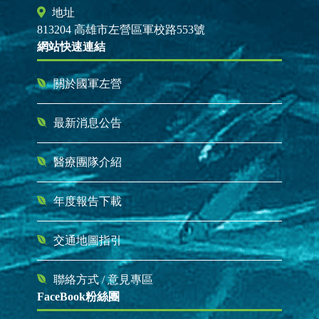
地址
813204 高雄市左營區軍校路553號
網站快速連結
關於國軍左營
最新消息公告
醫療團隊介紹
年度報告下載
交通地圖指引
聯絡方式
/
意見專區
FaceBook粉絲團