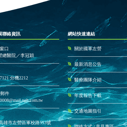
展聯絡資訊
網站快速連結
窗口
關於國軍左營
營總醫院／李冠穎
最新消息公告
話
1-7121 分機2212
醫療團隊介紹
子郵件
年度報告下載
0008@mail.ngh.com.tw
交通地圖指引
04 高雄市左營區軍校路553號
聯絡方式
/
意見專區