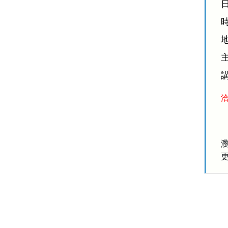
日
時
洽
瀏
更