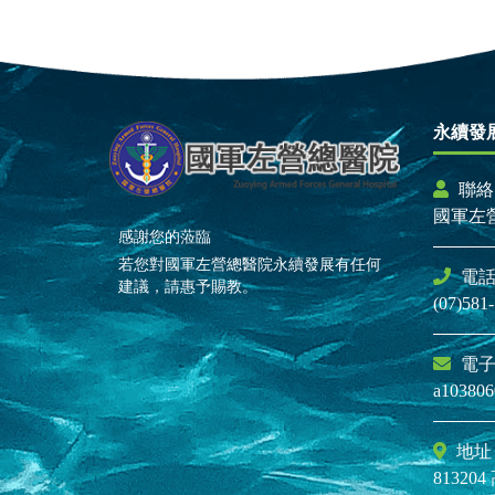
永續發
聯絡
國軍左
感謝您的蒞臨
若您對國軍左營總醫院永續發展有任何
電
建議，請惠予賜教。
(07)58
電
a103806
地址
8132