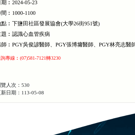
期︰2024-05-23
間︰1000-1100
地點︰下鹽田社區發展協會(大學26街951號)
主題︰認識心血管疾病
講師︰PGY吳俊諺醫師、PGY張博墉醫師、PGY林亮志醫
詢專線︰(07)581-7121轉3230
覽人次：530
新日期：113-05-08