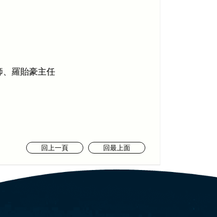
師、羅貽豪主任
回上一頁
回最上面