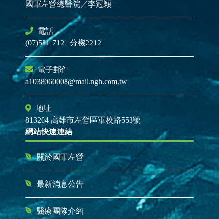
國軍左營總醫院／李冠穎
電話
(07)581-7121 分機2212
電子郵件
a1038060008@mail.ngh.com.tw
地址
813204 高雄市左營區軍校路553號
網站快速連結
關於國軍左營
最新消息公告
醫療團隊介紹