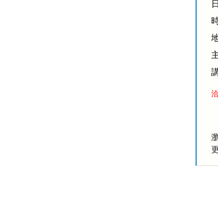
日
時
洽
瀏
更