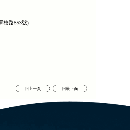
路553號)
回上一頁
回最上面