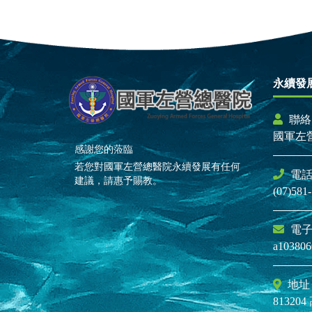
永續發
聯絡
國軍左
感謝您的蒞臨
若您對國軍左營總醫院永續發展有任何
電
建議，請惠予賜教。
(07)58
電
a103806
地址
8132