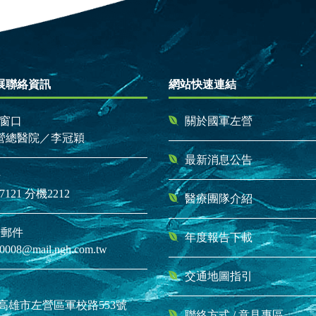
展聯絡資訊
網站快速連結
窗口
關於國軍左營
營總醫院／李冠穎
最新消息公告
話
1-7121 分機2212
醫療團隊介紹
子郵件
年度報告下載
0008@mail.ngh.com.tw
交通地圖指引
04 高雄市左營區軍校路553號
聯絡方式
/
意見專區